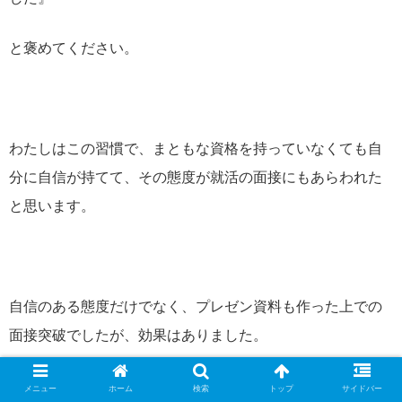
と褒めてください。
わたしはこの習慣で、まともな資格を持っていなくても自
分に自信が持てて、その態度が就活の面接にもあらわれた
と思います。
自信のある態度だけでなく、プレゼン資料も作った上での
面接突破でしたが、効果はありました。
どういうプレゼンで採用されたかなどは、別カテゴリに書
メニュー
ホーム
検索
トップ
サイドバー