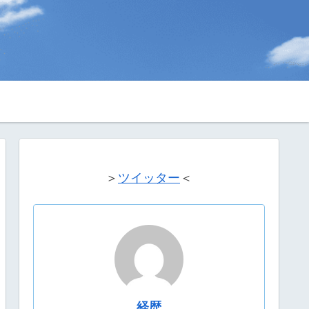
＞
ツイッター
＜
経歴