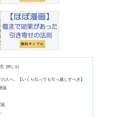
次
ての人へ。【いくら払っても引っ越しすべき】
遅延
遅延
・