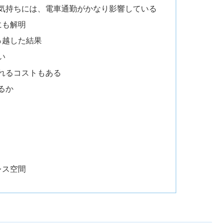
気持ちには、電車通勤がかなり影響している
にも解明
っ越した結果
い
れるコストもある
るか
レス空間