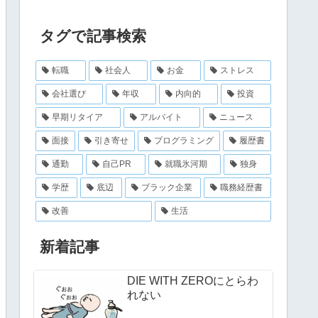
タグで記事検索
転職
社会人
お金
ストレス
会社選び
年収
内向的
投資
早期リタイア
アルバイト
ニュース
面接
引き寄せ
プログラミング
履歴書
通勤
自己PR
就職氷河期
独身
学歴
底辺
ブラック企業
職務経歴書
改善
生活
新着記事
DIE WITH ZEROにとらわ
れない