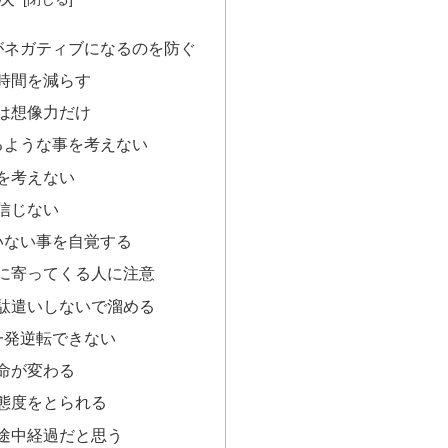
がネガティブになるのを防ぐ
時間を減らす
は想像力だけ
るような事を考えない
を考えない
信じない
いない事を自覚する
に寄ってくる人に注意
駄遣いしないで溜める
一発逆転できない
命が変わる
態度をとられる
途中経過だと思う