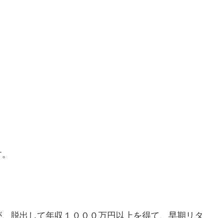
す。
が、脱出して年収１０００万円以上を得て、早期リタ