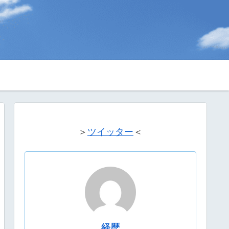
＞
ツイッター
＜
経歴