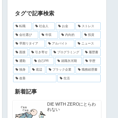
タグで記事検索
転職
社会人
お金
ストレス
会社選び
年収
内向的
投資
早期リタイア
アルバイト
ニュース
面接
引き寄せ
プログラミング
履歴書
通勤
自己PR
就職氷河期
学歴
独身
底辺
ブラック企業
職務経歴書
改善
生活
新着記事
DIE WITH ZEROにとらわ
れない