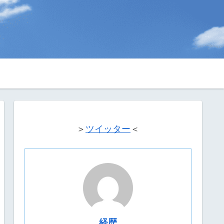
＞
ツイッター
＜
経歴