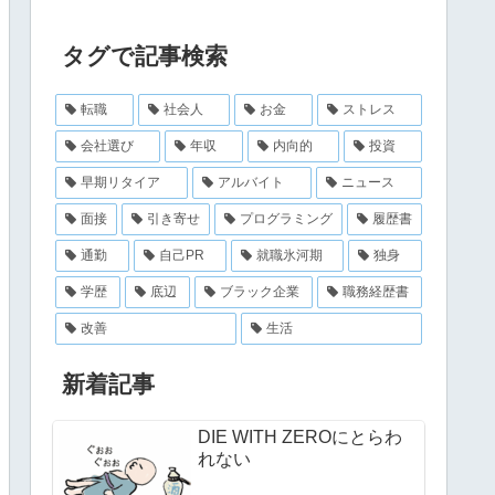
タグで記事検索
転職
社会人
お金
ストレス
会社選び
年収
内向的
投資
早期リタイア
アルバイト
ニュース
面接
引き寄せ
プログラミング
履歴書
通勤
自己PR
就職氷河期
独身
学歴
底辺
ブラック企業
職務経歴書
改善
生活
新着記事
DIE WITH ZEROにとらわ
れない