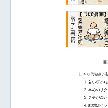
目
４０代独身が
若い頃から
早めのリタ
気分が満た
結婚はハッ