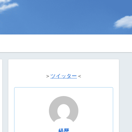
＞
ツイッター
＜
経歴