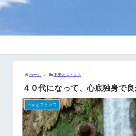
ホーム
不安とストレス
４０代になって、心底独身で良
不安とストレス