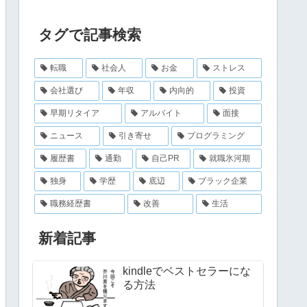
タグで記事検索
転職
社会人
お金
ストレス
会社選び
年収
内向的
投資
早期リタイア
アルバイト
面接
ニュース
引き寄せ
プログラミング
履歴書
通勤
自己PR
就職氷河期
独身
学歴
底辺
ブラック企業
職務経歴書
改善
生活
新着記事
kindleでベストセラーにな
る方法