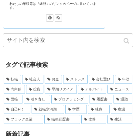
わたしの年収等は『経歴』のリンクのページに書いていま
す。
タグで記事検索
転職
社会人
お金
ストレス
会社選び
年収
内向的
投資
早期リタイア
アルバイト
ニュース
面接
引き寄せ
プログラミング
履歴書
通勤
自己PR
就職氷河期
学歴
独身
底辺
ブラック企業
職務経歴書
改善
生活
新着記事