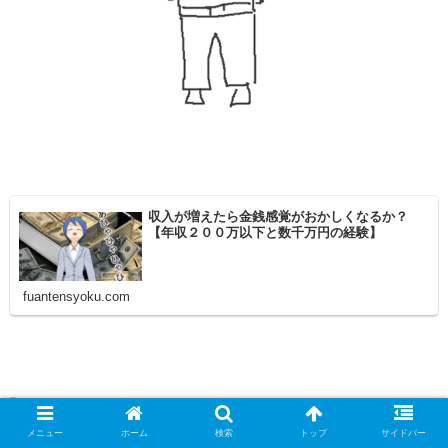
収入が増えたら金銭感覚がおかしくなるか？
【年収２００万以下と数千万円の経験】
fuantensyoku.com
利用すべき彼らの能力
メニュー
ホーム
検索
トップ
サイドバー