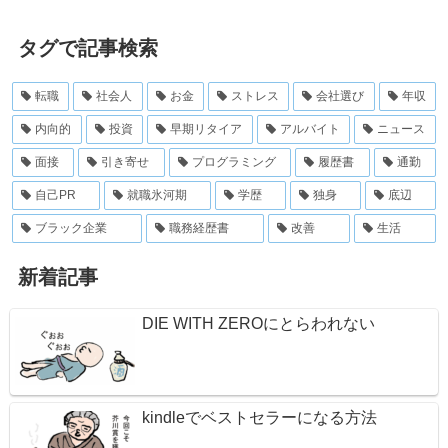
タグで記事検索
転職
社会人
お金
ストレス
会社選び
年収
内向的
投資
早期リタイア
アルバイト
ニュース
面接
引き寄せ
プログラミング
履歴書
通勤
自己PR
就職氷河期
学歴
独身
底辺
ブラック企業
職務経歴書
改善
生活
新着記事
DIE WITH ZEROにとらわれない
kindleでベストセラーになる方法