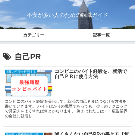
不安が多い人のための転職ガイド
カテゴリー
記事一覧
自己PR
コンビニのバイト経験を、就活で
面接の不安を解消する
自己ＰＲに使う方法
コンビニのバイト経験を美化して、就活の自己ＰＲにつなげる方法を
書いていきます。 バイトばかりの職歴であっても、少しのテクニック
で見栄えをよくすれば何とかなります。 例えばわたしはＩＴ広告業界
の会社に就活し...
嘘くさくない自己PRの書き方【無
履歴書・職務経歴書の書き方