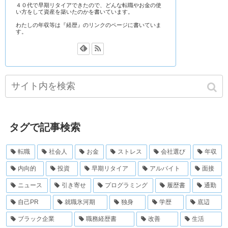
４０代で早期リタイアできたので、どんな転職やお金の使
い方をして資産を築いたのかを書いています。
わたしの年収等は『経歴』のリンクのページに書いていま
す。
タグで記事検索
転職
社会人
お金
ストレス
会社選び
年収
内向的
投資
早期リタイア
アルバイト
面接
ニュース
引き寄せ
プログラミング
履歴書
通勤
自己PR
就職氷河期
独身
学歴
底辺
ブラック企業
職務経歴書
改善
生活