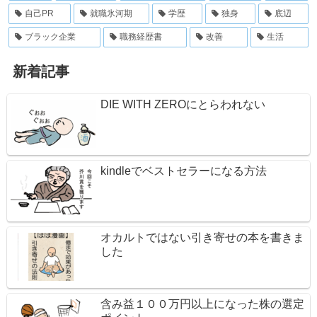
自己PR
就職氷河期
学歴
独身
底辺
ブラック企業
職務経歴書
改善
生活
新着記事
DIE WITH ZEROにとらわれない
kindleでベストセラーになる方法
オカルトではない引き寄せの本を書きま
した
含み益１００万円以上になった株の選定