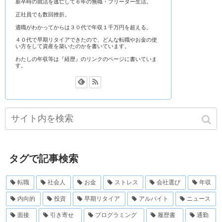
新卒時の就活を逃亡して６年の無職・フリーター生活。
正社員でも数回挫折。
適職がわかってからは３０代で年収１千万円を超える。
４０代で早期リタイアできたので、どんな転職やお金の使
い方をして資産を築いたのかを書いています。
わたしの年収等は『経歴』のリンクのページに書いていま
す。
タグで記事検索
転職
社会人
お金
ストレス
会社選び
年収
内向的
投資
早期リタイア
アルバイト
ニュース
面接
引き寄せ
プログラミング
履歴書
通勤