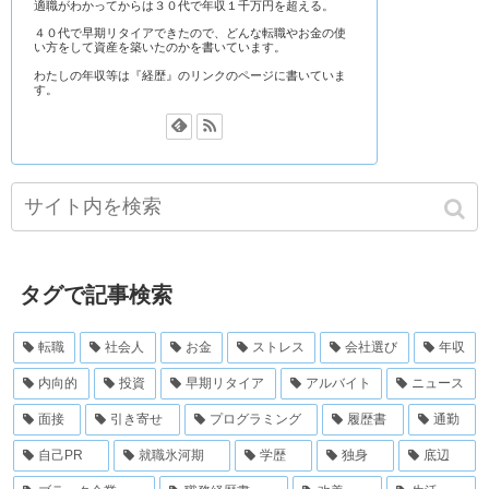
適職がわかってからは３０代で年収１千万円を超える。
４０代で早期リタイアできたので、どんな転職やお金の使
い方をして資産を築いたのかを書いています。
わたしの年収等は『経歴』のリンクのページに書いていま
す。
タグで記事検索
転職
社会人
お金
ストレス
会社選び
年収
内向的
投資
早期リタイア
アルバイト
ニュース
面接
引き寄せ
プログラミング
履歴書
通勤
自己PR
就職氷河期
学歴
独身
底辺