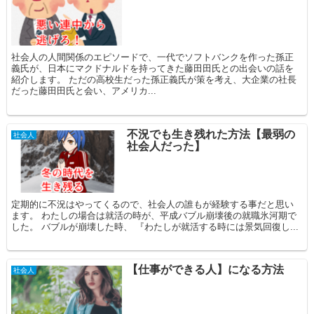
社会人の人間関係のエピソードで、一代でソフトバンクを作った孫正
義氏が、日本にマクドナルドを持ってきた藤田田氏との出会いの話を
紹介します。 ただの高校生だった孫正義氏が策を考え、大企業の社長
だった藤田田氏と会い、アメリカ...
不況でも生き残れた方法【最弱の
社会人
社会人だった】
定期的に不況はやってくるので、社会人の誰もが経験する事だと思い
ます。 わたしの場合は就活の時が、平成バブル崩壊後の就職氷河期で
した。 バブルが崩壊した時、 『わたしが就活する時には景気回復し...
【仕事ができる人】になる方法
社会人