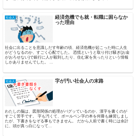
経済危機でも就・転職に困らなか
社会人
った理由
社会に出ることを意識しだす年齢の頃、経済危機が起こった時に人生
がどうなるのか、すごく心配でした。 恐慌というと取り付け騒ぎ(お金
がおろせない)で銀行に人が殺到したり、住む家を失ったりという情報
しかありませんでした。 ...
字が汚い社会人の末路
社会人
わたしの脳は、図形関係の処理がバグッているのか、漢字を書くのが
すごく苦手です。 字も汚くて、ボールペン字の本を何冊も練習しまし
たが、下書きをなぞる事もできません。 だから人前で書く時には余計
に、頭が真っ白になって...