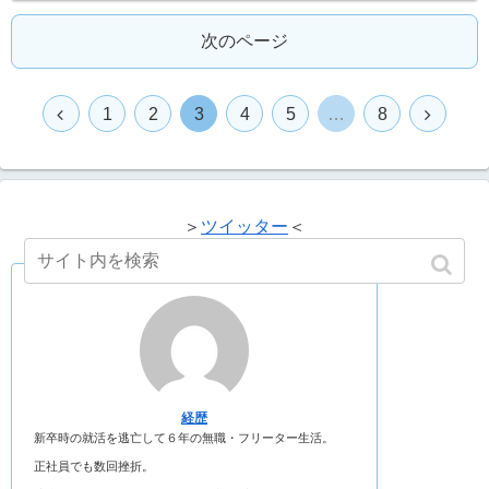
次のページ
1
2
3
4
5
…
8
＞
ツイッター
＜
経歴
新卒時の就活を逃亡して６年の無職・フリーター生活。
正社員でも数回挫折。