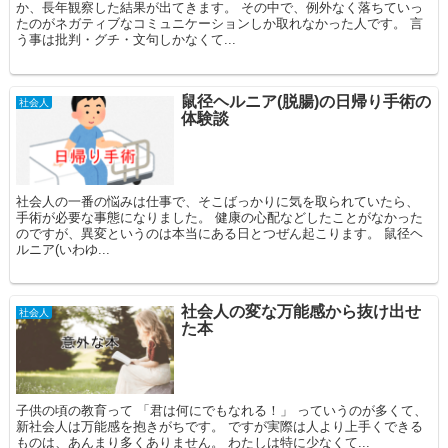
か、長年観察した結果が出てきます。 その中で、例外なく落ちていっ
たのがネガティブなコミュニケーションしか取れなかった人です。 言
う事は批判・グチ・文句しかなくて...
鼠径ヘルニア(脱腸)の日帰り手術の
社会人
体験談
社会人の一番の悩みは仕事で、そこばっかりに気を取られていたら、
手術が必要な事態になりました。 健康の心配などしたことがなかった
のですが、異変というのは本当にある日とつぜん起こります。 鼠径ヘ
ルニア(いわゆ...
社会人の変な万能感から抜け出せ
社会人
た本
子供の頃の教育って 「君は何にでもなれる！」 っていうのが多くて、
新社会人は万能感を抱きがちです。 ですが実際は人より上手くできる
ものは、あんまり多くありません。 わたしは特に少なくて...