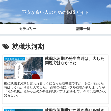
不安が多い人のための転職ガイド
カテゴリー
記事一覧
就職氷河期
就職氷河期の発生当時は、大した
仕事関連ニュース
問題ではなかった
後に就職氷河期と言われるようになった就職難ですが、起こり始めた
時はよくわかりませんでした。 高校の頃にバブル崩壊がありましたが
『何か景気が良かったのが暴落(平成バブル崩壊)して、今年は就職が大
変らしい』 ...
就職氷河期世代に引き寄せを勧め
引き寄せ