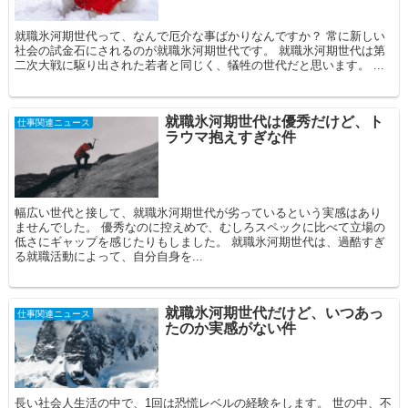
就職氷河期世代って、なんで厄介な事ばかりなんですか？ 常に新しい
社会の試金石にされるのが就職氷河期世代です。 就職氷河期世代は第
二次大戦に駆り出された若者と同じく、犠牲の世代だと思います。 ...
就職氷河期世代は優秀だけど、ト
仕事関連ニュース
ラウマ抱えすぎな件
幅広い世代と接して、就職氷河期世代が劣っているという実感はあり
ませんでした。 優秀なのに控えめで、むしろスペックに比べて立場の
低さにギャップを感じたりもしました。 就職氷河期世代は、過酷すぎ
る就職活動によって、自分自身を...
就職氷河期世代だけど、いつあっ
仕事関連ニュース
たのか実感がない件
長い社会人生活の中で、1回は恐慌レベルの経験をします。 世の中、不