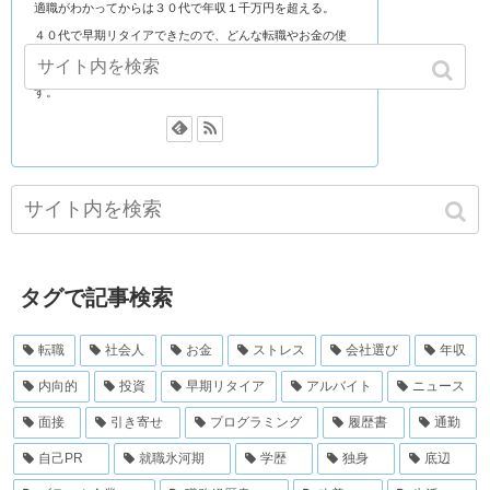
適職がわかってからは３０代で年収１千万円を超える。
４０代で早期リタイアできたので、どんな転職やお金の使
い方をして資産を築いたのかを書いています。
わたしの年収等は『経歴』のリンクのページに書いていま
す。
タグで記事検索
転職
社会人
お金
ストレス
会社選び
年収
内向的
投資
早期リタイア
アルバイト
ニュース
面接
引き寄せ
プログラミング
履歴書
通勤
自己PR
就職氷河期
学歴
独身
底辺