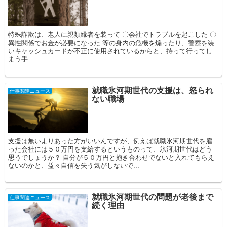
特殊詐欺は、老人に親類縁者を装って 〇会社でトラブルを起こした 〇
異性関係でお金が必要になった 等の身内の危機を煽ったり、警察を装
いキャッシュカードが不正に使用されているからと、持って行ってし
まう手...
就職氷河期世代の支援は、怒られ
仕事関連ニュース
ない職場
支援は無いよりあった方がいいんですが、例えば就職氷河期世代を雇
った会社には５０万円を支給するというものって、氷河期世代はどう
思うでしょうか？ 自分が５０万円と抱き合わせでないと入れてもらえ
ないのかと、益々自信を失う気がしないで...
就職氷河期世代の問題が老後まで
仕事関連ニュース
続く理由