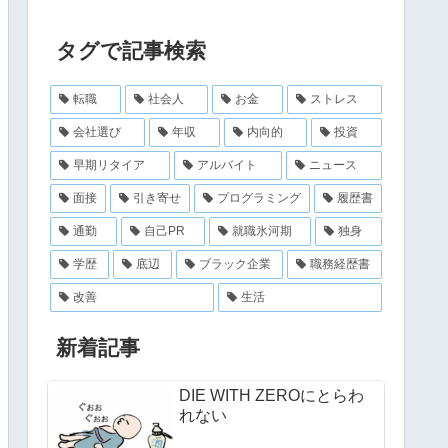
タグで記事検索
転職
社会人
お金
ストレス
会社選び
年収
内向的
投資
早期リタイア
アルバイト
ニュース
面接
引き寄せ
プログラミング
履歴書
通勤
自己PR
就職氷河期
独身
学歴
底辺
ブラック企業
職務経歴書
改善
生活
新着記事
DIE WITH ZEROにとらわ
れない