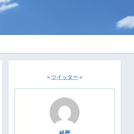
＞
ツイッター
＜
経歴