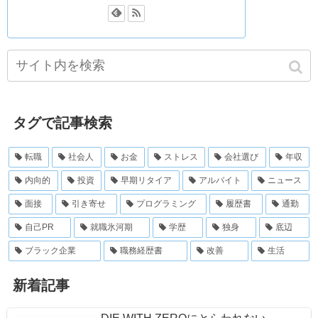
タグで記事検索
転職
社会人
お金
ストレス
会社選び
年収
内向的
投資
早期リタイア
アルバイト
ニュース
面接
引き寄せ
プログラミング
履歴書
通勤
自己PR
就職氷河期
学歴
独身
底辺
ブラック企業
職務経歴書
改善
生活
新着記事