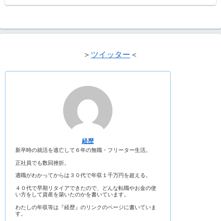
＞
ツイッター
＜
経歴
新卒時の就活を逃亡して６年の無職・フリーター生活。
正社員でも数回挫折。
適職がわかってからは３０代で年収１千万円を超える。
４０代で早期リタイアできたので、どんな転職やお金の使
い方をして資産を築いたのかを書いています。
わたしの年収等は『経歴』のリンクのページに書いていま
す。